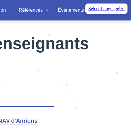
Select Language
▼
ion
Références
Événements et nouvelles
📍
enseignants
SNAV d'Amiens